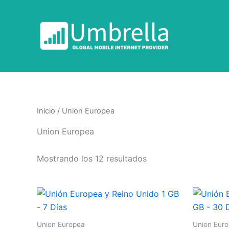
Ir
al
contenido
Inicio
/ Union Europea
Union Europea
Mostrando los 12 resultados
Union Europea
Union Eur