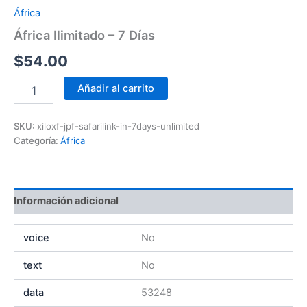
África
África Ilimitado – 7 Días
$
54.00
Añadir al carrito
SKU:
xiloxf-jpf-safarilink-in-7days-unlimited
Categoría:
África
Información adicional
voice
No
text
No
data
53248