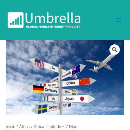
Ir
al
contenido
África
Ilimitado
-
7
Días
cantidad
Inicio
/
África
/ África Ilimitado – 7 Días