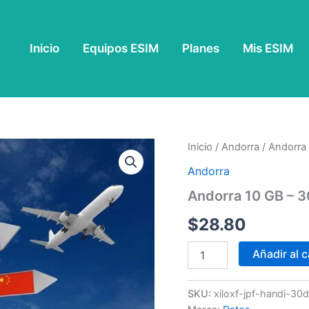
Inicio
Equipos ESIM
Planes
Mis ESIM
Andorra
Inicio
/
Andorra
/ Andorra 
10
Andorra
GB
-
Andorra 10 GB – 3
30
Días
$
28.80
cantidad
Añadir al c
SKU:
xiloxf-jpf-handi-30