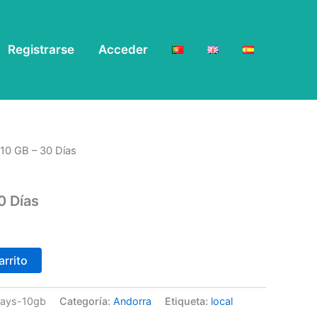
Registrarse
Acceder
10 GB – 30 Días
0 Días
arrito
days-10gb
Categoría:
Andorra
Etiqueta:
local