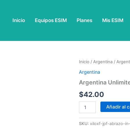
Inicio
Equipos ESIM
Planes
Mis ESIM
Argentina
Inicio
/
Argentina
/ Argent
Unlimited
Argentina
-
7
Argentina Unlimit
Days
cantidad
$
42.00
Añadir al c
SKU:
xiloxf-jpf-abrazo-in