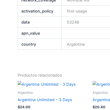
network_coverage
Movistar:4G
activation_policy
first-usage
data
53248
apn_value
country
Argentina
Productos relacionados
Argentina
Argentina
Argentina Unlimited – 3 Days
Argentin
$
24.00
$
20.40