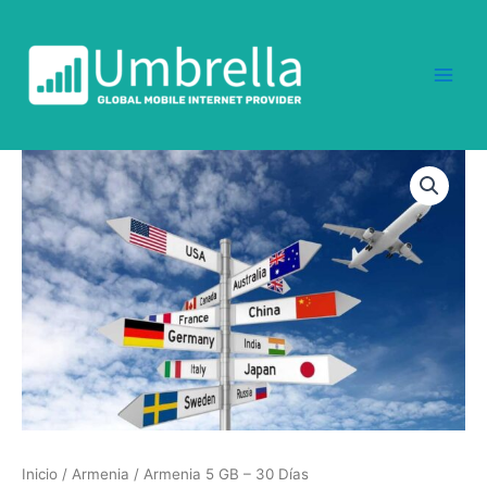
Ir
al
contenido
Armenia
5
GB
-
30
Días
cantidad
Inicio
/
Armenia
/ Armenia 5 GB – 30 Días