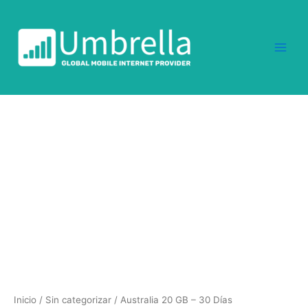
Ir
al
contenido
Australia
20
GB
-
30
Días
cantidad
Inicio
/
Sin categorizar
/ Australia 20 GB – 30 Días