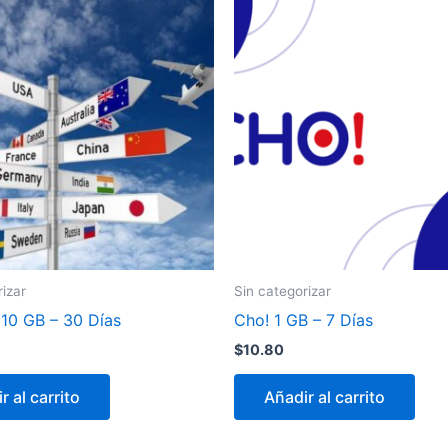
rizar
Sin categorizar
10 GB – 30 Días
Cho! 1 GB – 7 Días
$
10.80
r al carrito
Añadir al carrito