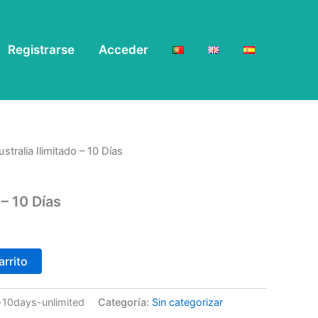
Registrarse
Acceder
ustralia Ilimitado – 10 Días
 – 10 Días
arrito
n-10days-unlimited
Categoría:
Sin categorizar