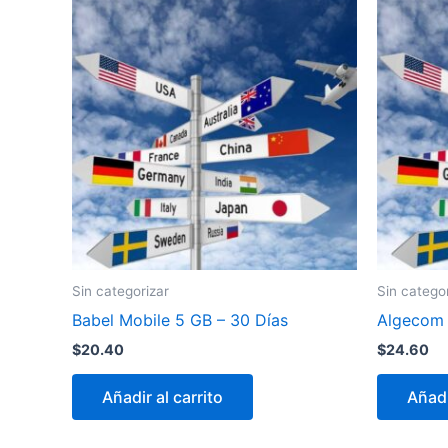
Sin categorizar
Sin catego
Babel Mobile 5 GB – 30 Días
Algecom 
$
20.40
$
24.60
Añadir al carrito
Añadi