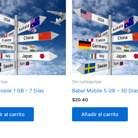
rizar
Sin categorizar
bile 1 GB – 7 Días
Babel Mobile 5 GB – 30 Día
$
20.40
r al carrito
Añadir al carrito