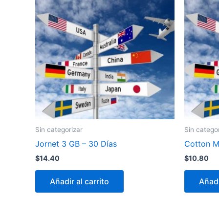
Sin categorizar
Sin catego
Jornet 3 GB – 30 Días
Cotton Mo
$
14.40
$
10.80
Añadir al carrito
Añadi