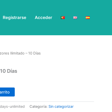
Registrarse
Acceder
zores Ilimitado – 10 Días
 10 Días
arrito
0days-unlimited
Categoría:
Sin categorizar