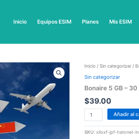
Inicio
Equipos ESIM
Planes
Mis ESIM
Bonaire
Inicio
/
Sin categorizar
/ B
5
Sin categorizar
GB
-
Bonaire 5 GB – 30
30
Días
$
39.00
cantidad
Añadir al c
SKU:
xiloxf-jpf-hatonet-