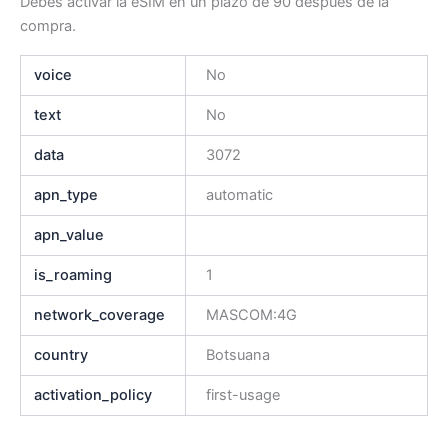
Debes activar la eSIM en un plazo de 90 después de la
compra.
voice
No
text
No
data
3072
apn_type
automatic
apn_value
is_roaming
1
network_coverage
MASCOM:4G
country
Botsuana
activation_policy
first-usage