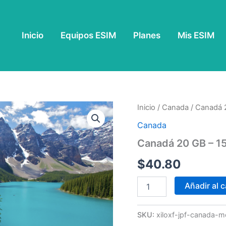
Inicio
Equipos ESIM
Planes
Mis ESIM
Canadá
Inicio
/
Canada
/ Canadá 
20
Canada
GB
-
Canadá 20 GB – 15
15
Días
$
40.80
cantidad
Añadir al c
SKU:
xiloxf-jpf-canada-