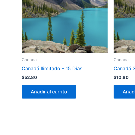
Canada
Canada
Canadá Ilimitado – 15 Días
Canadá 3
$
52.80
$
10.80
Añadir al carrito
Añadi