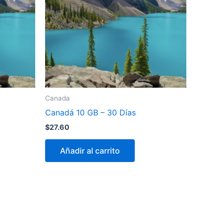
Canada
Canadá 10 GB – 30 Días
$
27.60
Añadir al carrito