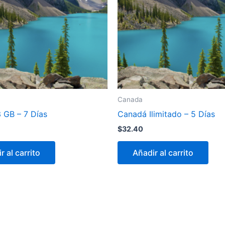
Canada
 GB – 7 Días
Canadá Ilimitado – 5 Días
$
32.40
r al carrito
Añadir al carrito