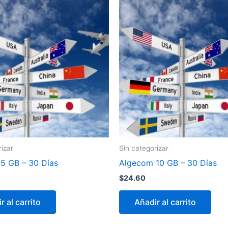
rizar
Sin categorizar
5 GB – 30 Días
Algecom 10 GB – 30 Días
$
24.60
r al carrito
Añadir al carrito