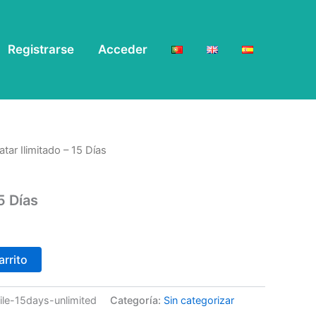
Registrarse
Acceder
atar Ilimitado – 15 Días
5 Días
arrito
ile-15days-unlimited
Categoría:
Sin categorizar