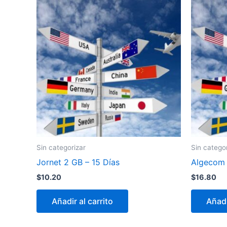
Sin categorizar
Sin catego
Jornet 2 GB – 15 Días
Algecom 
$
10.20
$
16.80
Añadir al carrito
Añadi