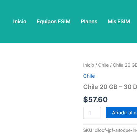
Inicio
Equipos ESIM
Planes
Mis ESIM
Chile
Inicio
/
Chile
/ Chile 20 GB
20
Chile
GB
-
Chile 20 GB – 30 D
30
Días
$
57.60
cantidad
Añadir al c
SKU:
xiloxf-jpf-altoque-