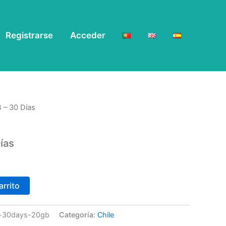
Registrarse
Acceder
 – 30 Días
ías
arrito
in-30days-20gb
Categoría:
Chile