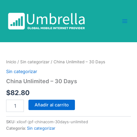
Ir
al
contenido
China
Unlimited
-
Inicio
/
Sin categorizar
/ China Unlimited – 30 Days
30
Days
Sin categorizar
cantidad
China Unlimited – 30 Days
$
82.80
Añadir al carrito
SKU:
xiloxf-jpf-chinacom-30days-unlimited
Categoría:
Sin categorizar