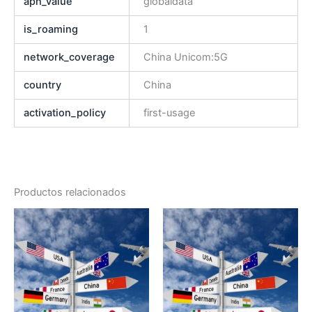
apn_value
globaldata
is_roaming
1
network_coverage
China Unicom:5G
country
China
activation_policy
first-usage
Productos relacionados