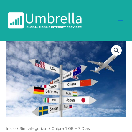
Ir
al
contenido
Chipre
1
GB
-
7
Días
cantidad
Inicio
/
Sin categorizar
/ Chipre 1 GB – 7 Días