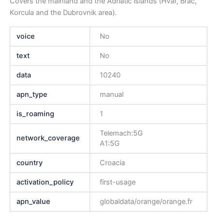
Covers the mainland and the Adriatic islands (Hvar, Brac,
Korcula and the Dubrovnik area).
voice
No
text
No
data
10240
apn_type
manual
is_roaming
1
Telemach:5G
network_coverage
A1:5G
country
Croacia
activation_policy
first-usage
apn_value
globaldata/orange/orange.fr