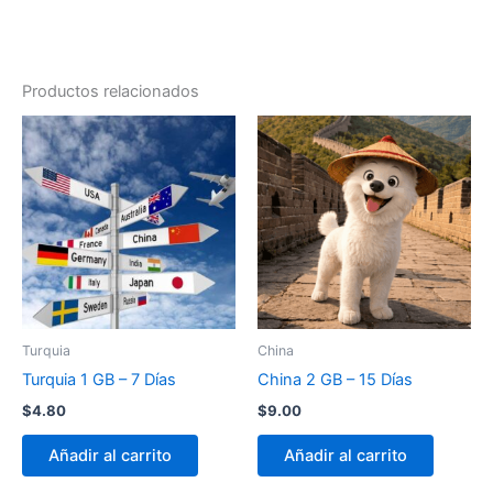
Productos relacionados
Turquia
China
Turquia 1 GB – 7 Días
China 2 GB – 15 Días
$
4.80
$
9.00
Añadir al carrito
Añadir al carrito