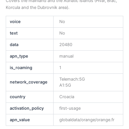
Covers the mainland and the Adriatic islands (Hvar, Brac,
Korcula and the Dubrovnik area).
voice
No
text
No
data
20480
apn_type
manual
is_roaming
1
Telemach:5G
network_coverage
A1:5G
country
Croacia
activation_policy
first-usage
apn_value
globaldata/orange/orange.fr