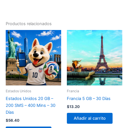
Productos relacionados
Estados Unidos
Francia
Estados Unidos 20 GB –
Francia 5 GB – 30 Días
200 SMS – 400 Mins – 30
$
13.20
Días
Añadir al carrito
$
56.40