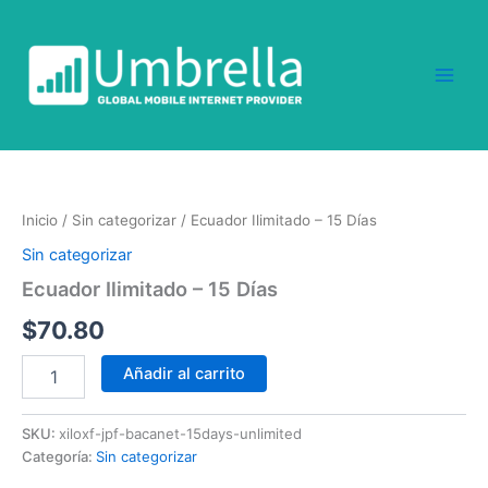
Ir
al
contenido
Ecuador
Ilimitado
-
Inicio
/
Sin categorizar
/ Ecuador Ilimitado – 15 Días
15
Días
Sin categorizar
cantidad
Ecuador Ilimitado – 15 Días
$
70.80
Añadir al carrito
SKU:
xiloxf-jpf-bacanet-15days-unlimited
Categoría:
Sin categorizar