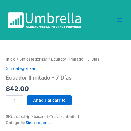
Ir
al
contenido
Ecuador
Ilimitado
-
Inicio
/
Sin categorizar
/ Ecuador Ilimitado – 7 Días
7
Días
Sin categorizar
cantidad
Ecuador Ilimitado – 7 Días
$
42.00
Añadir al carrito
SKU:
xiloxf-jpf-bacanet-7days-unlimited
Categoría:
Sin categorizar