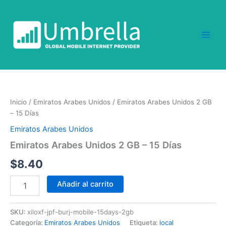
Ir
al
contenido
Emiratos
Arabes
Unidos
Inicio
/
Emiratos Arabes Unidos
/ Emiratos Arabes Unidos 2 GB
2
– 15 Días
GB
-
Emiratos Arabes Unidos
15
Emiratos Arabes Unidos 2 GB – 15 Días
Días
cantidad
$
8.40
Añadir al carrito
SKU:
xiloxf-jpf-burj-mobile-15days-2gb
Categoría:
Emiratos Arabes Unidos
Etiqueta:
local