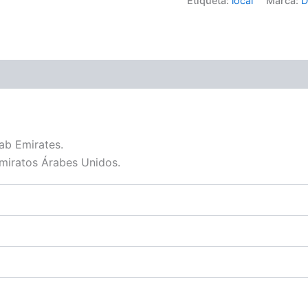
Etiqueta:
local
Marca:
D
ab Emirates.
Emiratos Árabes Unidos.