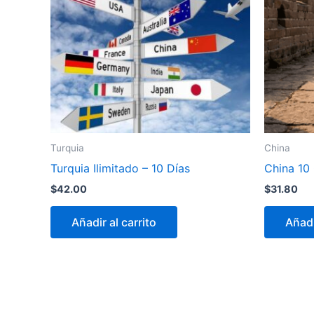
Turquia
China
Turquia Ilimitado – 10 Días
China 10
$
42.00
$
31.80
Añadir al carrito
Añadi