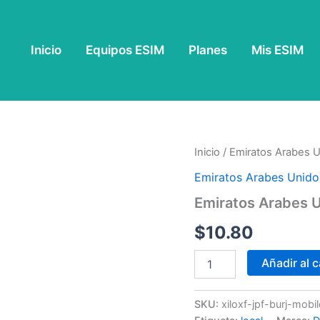
Inicio
Equipos ESIM
Planes
Mis ESIM
Emiratos
Inicio
/
Emiratos Arabes 
Arabes
Emiratos Arabes Unido
Unidos
3
Emiratos Arabes U
GB
-
$
10.80
30
Días
Añadir al c
cantidad
SKU:
xiloxf-jpf-burj-mob