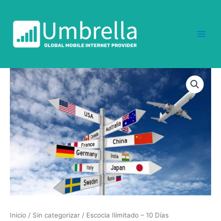
Ir
al
contenido
Escocia
Ilimitado
-
10
Días
cantidad
Inicio
/
Sin categorizar
/ Escocia Ilimitado – 10 Días