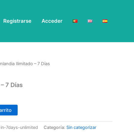
Registrarse
Acceder
inlandia Ilimitado – 7 Días
 – 7 Días
arrito
-in-7days-unlimited
Categoría:
Sin categorizar