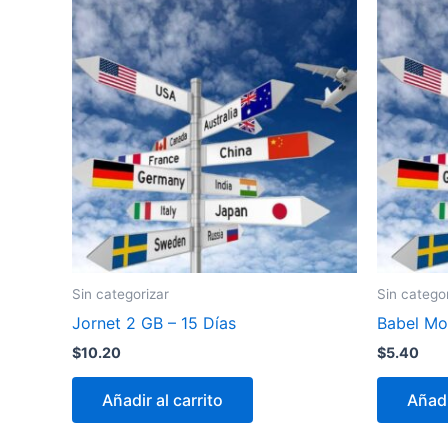
Sin categorizar
Sin catego
Jornet 2 GB – 15 Días
Babel Mob
$
10.20
$
5.40
Añadir al carrito
Añadi