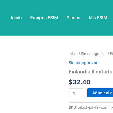
Inicio
Equipos ESIM
Planes
Mis ESIM
Finlandia
Inicio
/
Sin categorizar
/ F
Ilimitado
Sin categorizar
-
7
Finlandia Ilimitado
Días
cantidad
$
32.40
Añadir al c
SKU:
xiloxf-jpf-fin-comm