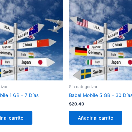
rizar
Sin categorizar
ile 1 GB – 7 Días
Babel Mobile 5 GB – 30 Día
$
20.40
r al carrito
Añadir al carrito