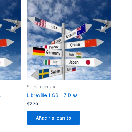
Sin categorizar
s
Libreville 1 GB – 7 Días
$
7.20
Añadir al carrito