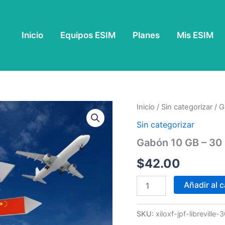
Inicio
Equipos ESIM
Planes
Mis ESIM
Gabón
Inicio
/
Sin categorizar
/ G
10
Sin categorizar
GB
-
Gabón 10 GB – 30 
30
Días
$
42.00
cantidad
Añadir al c
SKU:
xiloxf-jpf-librevill