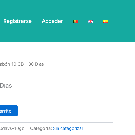
Registrarse
Acceder
abón 10 GB – 30 Días
Días
arrito
e-30days-10gb
Categoría:
Sin categorizar