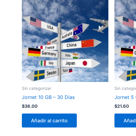
Sin categorizar
Sin catego
Jornet 10 GB – 30 Días
Jornet 5
$
36.00
$
21.60
Añadir al carrito
Añadi