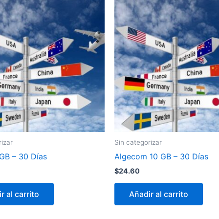
rizar
Sin categorizar
 GB – 30 Días
Algecom 10 GB – 30 Días
$
24.60
r al carrito
Añadir al carrito