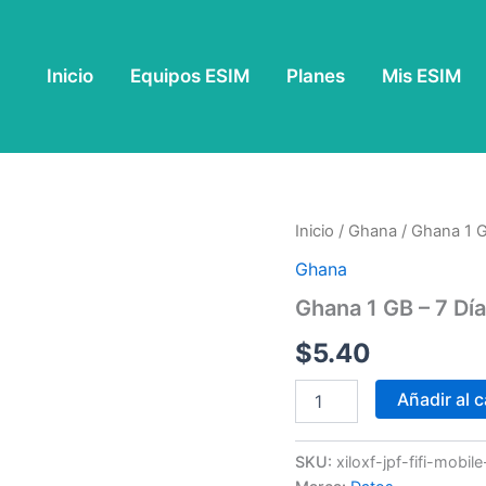
Inicio
Equipos ESIM
Planes
Mis ESIM
Ghana
Inicio
/
Ghana
/ Ghana 1 G
1
Ghana
GB
-
Ghana 1 GB – 7 Dí
7
Días
$
5.40
cantidad
Añadir al c
SKU:
xiloxf-jpf-fifi-mobi