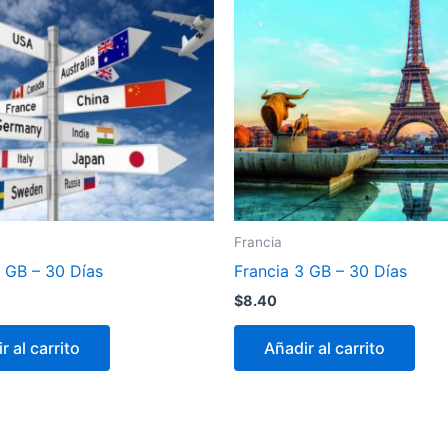
Francia
3 GB – 30 Días
Francia 3 GB – 30 Días
$
8.40
r al carrito
Añadir al carrito