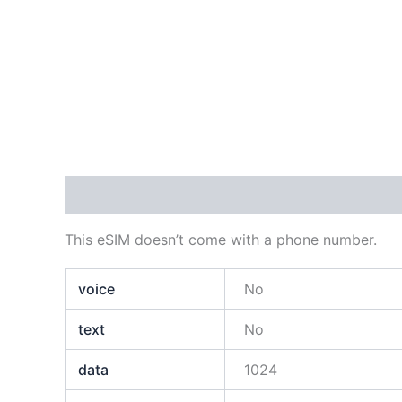
Descripción
Información adicional
This eSIM doesn’t come with a phone number.
voice
No
text
No
data
1024