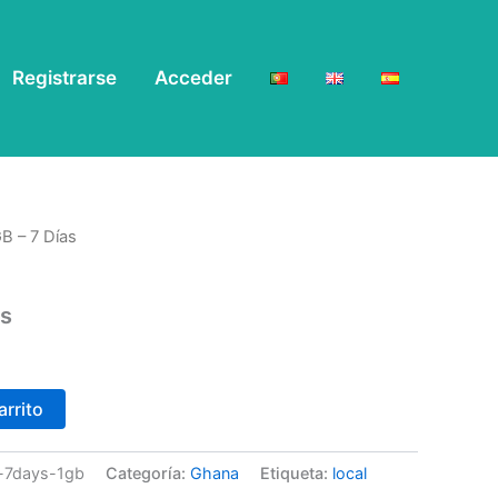
Registrarse
Acceder
B – 7 Días
as
arrito
le-7days-1gb
Categoría:
Ghana
Etiqueta:
local