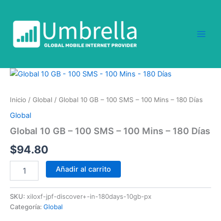
Ir
al
contenido
Global
10
GB
Inicio
/
Global
/ Global 10 GB – 100 SMS – 100 Mins – 180 Días
-
100
Global
SMS
Global 10 GB – 100 SMS – 100 Mins – 180 Días
-
100
$
94.80
Mins
-
Añadir al carrito
180
Días
cantidad
SKU:
xiloxf-jpf-discover+-in-180days-10gb-px
Categoría:
Global