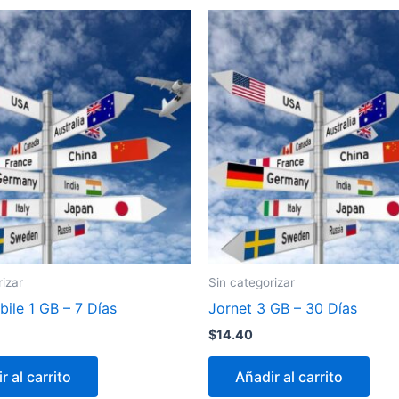
rizar
Sin categorizar
ile 1 GB – 7 Días
Jornet 3 GB – 30 Días
$
14.40
r al carrito
Añadir al carrito