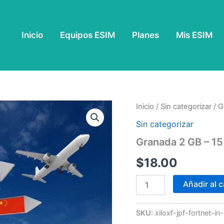
Inicio
Equipos ESIM
Planes
Mis ESIM
Granada
Inicio
/
Sin categorizar
/ G
2
Sin categorizar
GB
-
Granada 2 GB – 15
15
Días
$
18.00
cantidad
Añadir al c
SKU:
xiloxf-jpf-fortnet-i