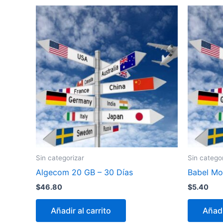
Sin categorizar
Sin catego
Algecom 20 GB – 30 Días
Babel Mob
$
46.80
$
5.40
Añadir al carrito
Añadi