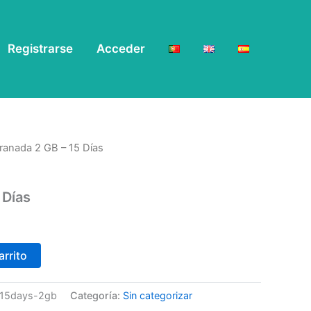
Registrarse
Acceder
ranada 2 GB – 15 Días
 Días
arrito
n-15days-2gb
Categoría:
Sin categorizar