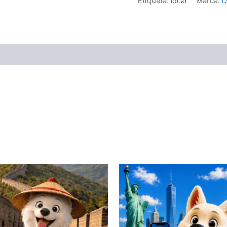
Etiqueta:
local
Marca:
D