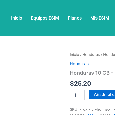
Inicio
Equipos ESIM
Planes
Mis ESIM
Honduras
Inicio
/
Honduras
/ Hondu
10
Honduras
GB
-
Honduras 10 GB – 
30
Días
$
25.20
cantidad
Añadir al c
SKU:
xiloxf-jpf-honnet-i