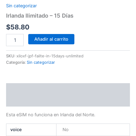
Sin categorizar
Irlanda Ilimitado – 15 Días
$
58.80
Añadir al carrito
SKU:
xiloxf-jpf-failte-in-15days-unlimited
Categoría:
Sin categorizar
Descripción
Información adicional
Esta eSIM no funciona en Irlanda del Norte.
voice
No