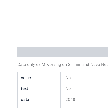
Descripción
Información adicional
Data only eSIM working on Simmin and Nova Ne
voice
No
text
No
data
2048