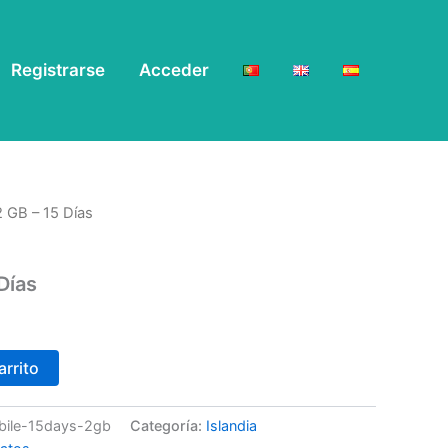
Registrarse
Acceder
2 GB – 15 Días
Días
arrito
obile-15days-2gb
Categoría:
Islandia