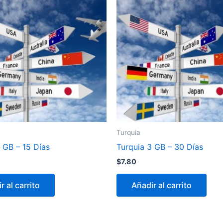
Turquia
 GB – 15 Días
Turquia 3 GB – 30 Días
$
7.80
r al carrito
Añadir al carrito