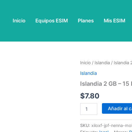
Inicio
Equipos ESIM
Planes
Mis ESIM
Islandia
Inicio
/
Islandia
/ Islandia 
2
Islandia
GB
-
Islandia 2 GB – 15 
15
Días
$
7.80
cantidad
Añadir al c
SKU:
xiloxf-jpf-nenna-m