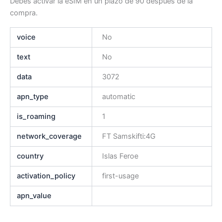
Debes activar la eSIM en un plazo de 90 después de la
compra.
voice
No
text
No
data
3072
apn_type
automatic
is_roaming
1
network_coverage
FT Samskifti:4G
country
Islas Feroe
activation_policy
first-usage
apn_value