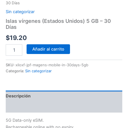
30 Días
Sin categorizar
Islas vírgenes (Estados Unidos) 5 GB – 30
Días
$
19.20
Añadir al carrito
SKU:
xiloxf-jpf-magens-mobile-in-30days-5gb
Categoría:
Sin categorizar
Descripción
Información adicional
5G Data-only eSIM.
Rechargeable online with no expiry.