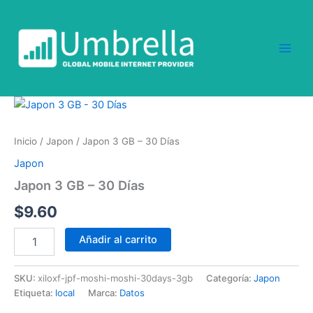
Ir
al
contenido
Japon
3
GB
Inicio
/
Japon
/ Japon 3 GB – 30 Días
-
30
Japon
Días
Japon 3 GB – 30 Días
cantidad
$
9.60
Añadir al carrito
SKU:
xiloxf-jpf-moshi-moshi-30days-3gb
Categoría:
Japon
Etiqueta:
local
Marca:
Datos