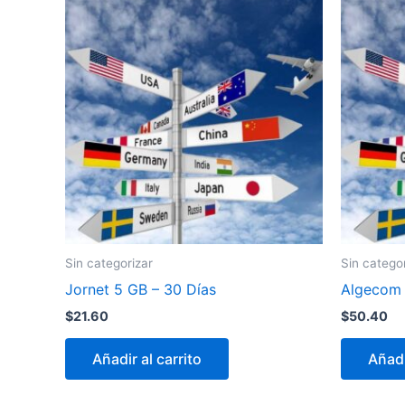
Sin categorizar
Sin catego
Jornet 5 GB – 30 Días
Algecom I
$
21.60
$
50.40
Añadir al carrito
Añadi