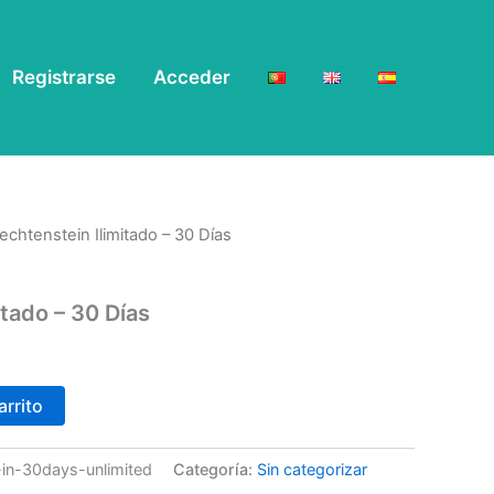
Registrarse
Acceder
iechtenstein Ilimitado – 30 Días
itado – 30 Días
arrito
e-in-30days-unlimited
Categoría:
Sin categorizar