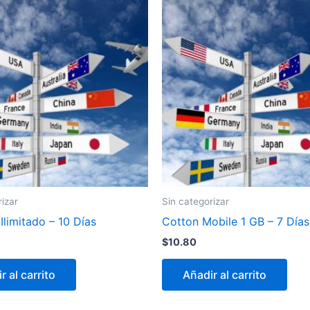
rizar
Sin categorizar
limitado – 10 Días
Cotton Mobile 1 GB – 7 Días
$
10.80
r al carrito
Añadir al carrito