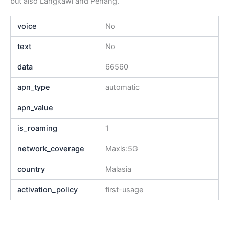
but also Langkawi and Penang.
voice
No
text
No
data
66560
apn_type
automatic
apn_value
is_roaming
1
network_coverage
Maxis:5G
country
Malasia
activation_policy
first-usage