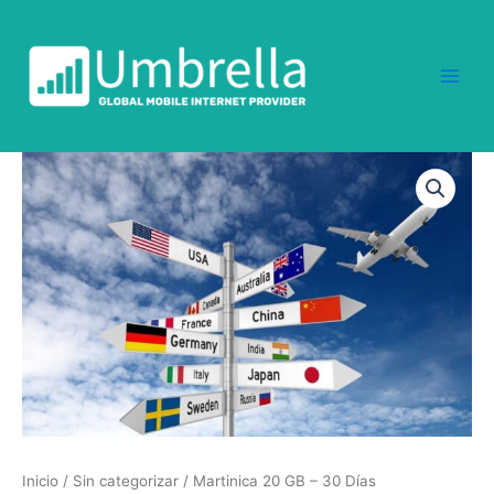
Ir
al
contenido
Martinica
20
GB
-
30
Días
cantidad
Inicio
/
Sin categorizar
/ Martinica 20 GB – 30 Días