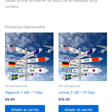
Debes activar la eSIM en un plazo de 90 después de la
compra.
Productos relacionados
Sin categorizar
Sin categorizar
Algecom 1 GB – 7 Días
Jornet 2 GB – 15 Días
$
5.40
$
10.20
Añadir al carrito
Añadir al carrito