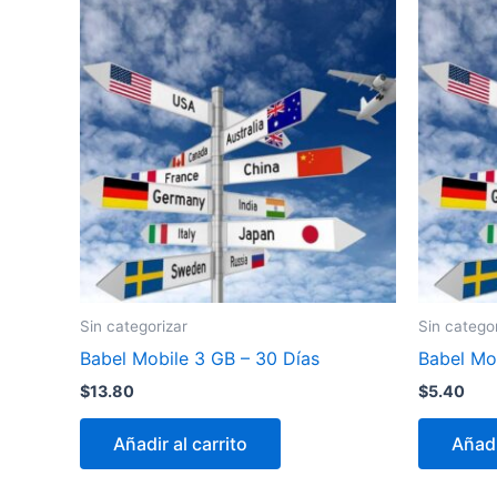
Sin categorizar
Sin catego
Babel Mobile 3 GB – 30 Días
Babel Mob
$
13.80
$
5.40
Añadir al carrito
Añadi