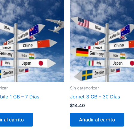
rizar
Sin categorizar
ile 1 GB – 7 Días
Jornet 3 GB – 30 Días
$
14.40
r al carrito
Añadir al carrito