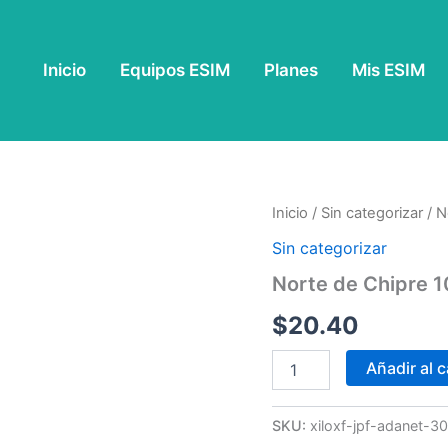
Inicio
Equipos ESIM
Planes
Mis ESIM
Norte
Inicio
/
Sin categorizar
/ N
de
Sin categorizar
Chipre
10
Norte de Chipre 1
GB
-
$
20.40
30
Días
Añadir al c
cantidad
SKU:
xiloxf-jpf-adanet-