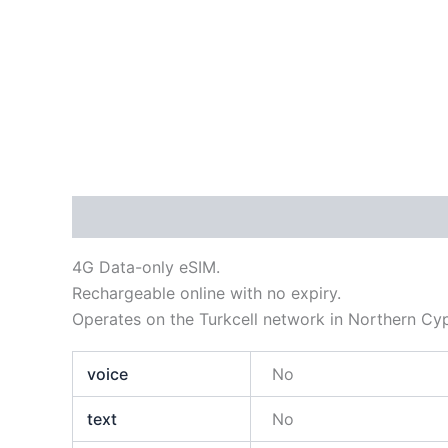
Descripción
Información adicional
4G Data-only eSIM.
Rechargeable online with no expiry.
Operates on the Turkcell network in Northern Cyp
voice
No
text
No