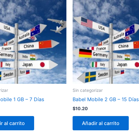
rizar
Sin categorizar
bile 1 GB – 7 Días
Babel Mobile 2 GB – 15 Días
$
10.20
r al carrito
Añadir al carrito