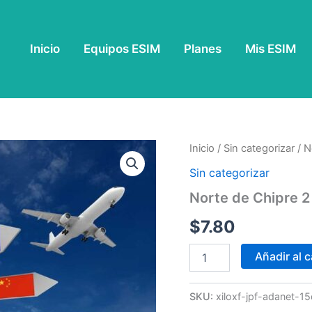
Inicio
Equipos ESIM
Planes
Mis ESIM
Norte
Inicio
/
Sin categorizar
/ N
de
Sin categorizar
Chipre
2
Norte de Chipre 2
GB
-
$
7.80
15
Días
Añadir al c
cantidad
SKU:
xiloxf-jpf-adanet-1