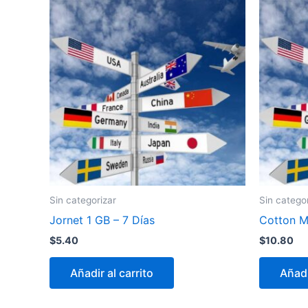
Sin categorizar
Sin catego
Jornet 1 GB – 7 Días
Cotton Mo
$
5.40
$
10.80
Añadir al carrito
Añadi