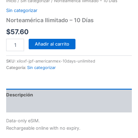
Inicio
/
Sin categorizar
/ Norteamérica Ilimitado – 10 Días
Sin categorizar
Norteamérica Ilimitado – 10 Días
$
57.60
Añadir al carrito
SKU:
xiloxf-jpf-americanmex-10days-unlimited
Categoría:
Sin categorizar
Descripción
Información adicional
Data-only eSIM.
Rechargeable online with no expiry.