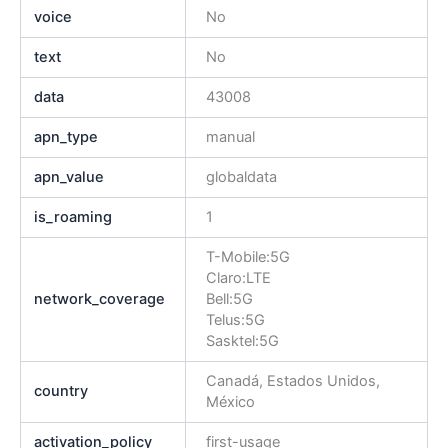
voice
No
text
No
data
43008
apn_type
manual
apn_value
globaldata
is_roaming
1
T-Mobile:5G
Claro:LTE
network_coverage
Bell:5G
Telus:5G
Sasktel:5G
Canadá, Estados Unidos,
country
México
activation_policy
first-usage