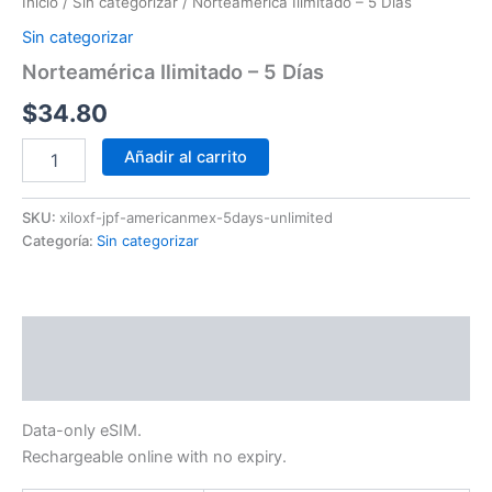
Inicio
/
Sin categorizar
/ Norteamérica Ilimitado – 5 Días
Sin categorizar
Norteamérica Ilimitado – 5 Días
$
34.80
Añadir al carrito
SKU:
xiloxf-jpf-americanmex-5days-unlimited
Categoría:
Sin categorizar
Descripción
Información adicional
Data-only eSIM.
Rechargeable online with no expiry.