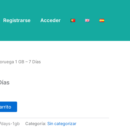
Registrarse
Acceder
oruega 1 GB – 7 Días
Días
arrito
n-7days-1gb
Categoría:
Sin categorizar