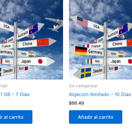
rizar
Sin categorizar
1 GB – 7 Días
Algecom Ilimitado – 10 Días
$
50.40
r al carrito
Añadir al carrito