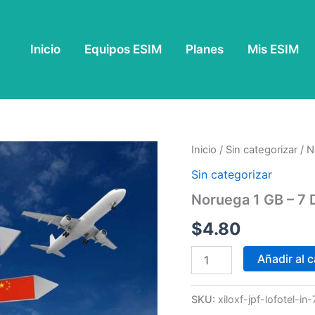
Inicio
Equipos ESIM
Planes
Mis ESIM
Noruega
Inicio
/
Sin categorizar
/ N
1
Sin categorizar
GB
-
Noruega 1 GB – 7 
7
Días
$
4.80
cantidad
Añadir al c
SKU:
xiloxf-jpf-lofotel-i