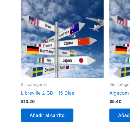
Sin categorizar
Sin catego
Libreville 2 GB – 15 Días
Algecom 
$
13.20
$
5.40
Añadir al carrito
Añadi