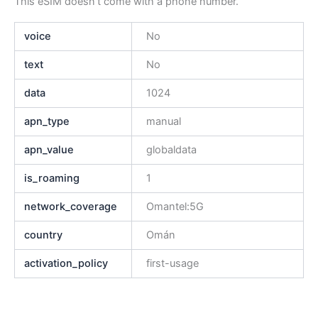
This eSIM doesn’t come with a phone number.
voice
No
text
No
data
1024
apn_type
manual
apn_value
globaldata
is_roaming
1
network_coverage
Omantel:5G
country
Omán
activation_policy
first-usage