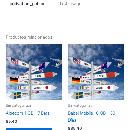
activation_policy
first-usage
Productos relacionados
Sin categorizar
Sin categorizar
Algecom 1 GB – 7 Días
Babel Mobile 10 GB – 30
Días
$
5.40
$
35.40