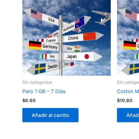
Sin categorizar
Sin catego
Paro 1 GB – 7 Días
Cotton Mo
$
6.60
$
10.80
Añadir al carrito
Añadi