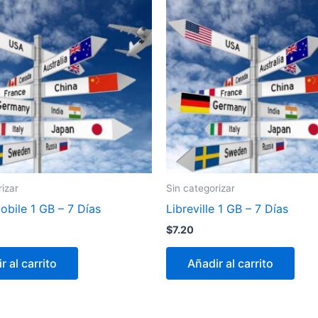
rizar
Sin categorizar
bile 1 GB – 7 Días
Libreville 1 GB – 7 Días
$
7.20
r al carrito
Añadir al carrito