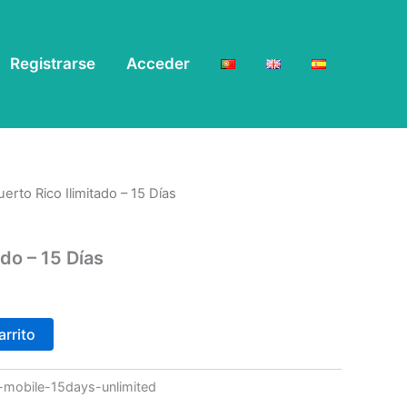
Registrarse
Acceder
uerto Rico Ilimitado – 15 Días
ado – 15 Días
arrito
n-mobile-15days-unlimited