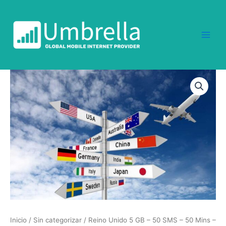
Ir
al
contenido
Reino
Unido
5
GB
-
50
SMS
-
50
Mins
-
7
Días
cantidad
Inicio
/
Sin categorizar
/ Reino Unido 5 GB – 50 SMS – 50 Mins –