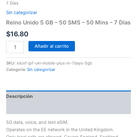
7 Días
Sin categorizar
Reino Unido 5 GB – 50 SMS – 50 Mins – 7 Días
$
16.80
Añadir al carrito
SKU:
xiloxf-jpf-uki-mobile-plus-in-7days-5gb
Categoría:
Sin categorizar
Descripción
Información adicional
5G data, voice, and text eSIM.
Operates on the EE network in the United Kingdom.
Only local calls are allowed. Covers England, Scotland,