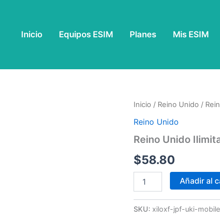
Inicio
Equipos ESIM
Planes
Mis ESIM
Reino
Inicio
/
Reino Unido
/ Rein
Unido
Reino Unido
Ilimitado
-
Reino Unido Ilimit
15
Dias
$
58.80
cantidad
Añadir al c
SKU:
xiloxf-jpf-uki-mobil