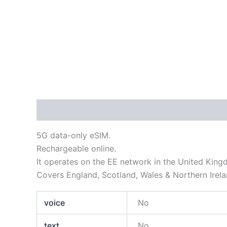
Descripción
Información adicional
5G data-only eSIM.
Rechargeable online.
It operates on the EE network in the United King
Covers England, Scotland, Wales & Northern Irela
voice
No
text
No