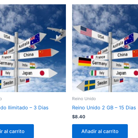
o
Reino Unido
do Ilimitado – 3 Dias
Reino Unido 2 GB – 15 Dias
$
8.40
r al carrito
Añadir al carrito