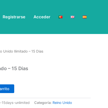
Registrarse
Acceder
o Unido Ilimitado – 15 Dias
ado – 15 Dias
arrito
e-15days-unlimited
Categoría:
Reino Unido