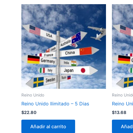
Reino Unido
Reino Unid
Reino Unido Ilimitado – 5 Dias
Reino Uni
$
22.80
$
13.68
Añadir al carrito
Añadi