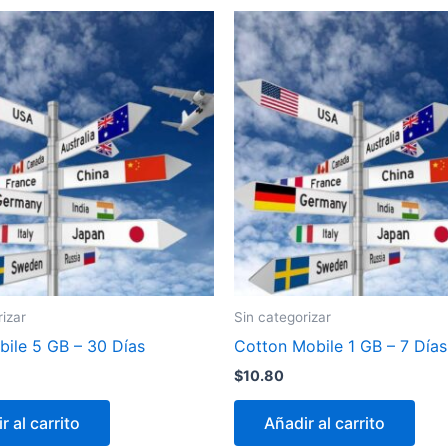
rizar
Sin categorizar
bile 5 GB – 30 Días
Cotton Mobile 1 GB – 7 Días
$
10.80
r al carrito
Añadir al carrito