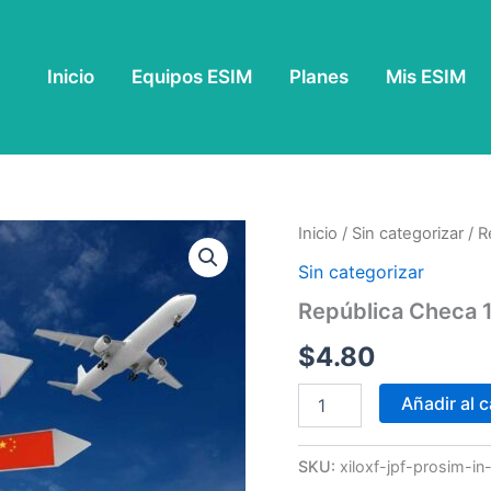
Inicio
Equipos ESIM
Planes
Mis ESIM
República
Inicio
/
Sin categorizar
/ R
Checa
Sin categorizar
1
GB
República Checa 1
-
7
$
4.80
Días
cantidad
Añadir al c
SKU:
xiloxf-jpf-prosim-i