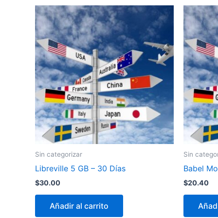
Sin categorizar
Sin catego
Libreville 5 GB – 30 Días
Babel Mo
$
30.00
$
20.40
Añadir al carrito
Añadi