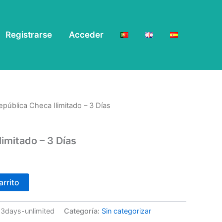
Registrarse
Acceder
epública Checa Ilimitado – 3 Días
imitado – 3 Días
arrito
-3days-unlimited
Categoría:
Sin categorizar