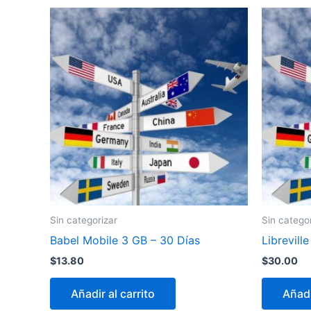
Sin categorizar
Sin catego
Babel Mobile 3 GB – 30 Días
Librevill
$
13.80
$
30.00
Añadir al carrito
Añadi