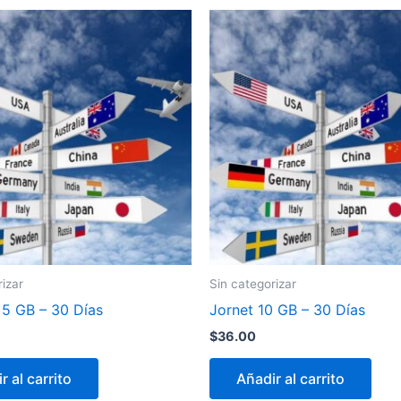
rizar
Sin categorizar
e 5 GB – 30 Días
Jornet 10 GB – 30 Días
$
36.00
r al carrito
Añadir al carrito