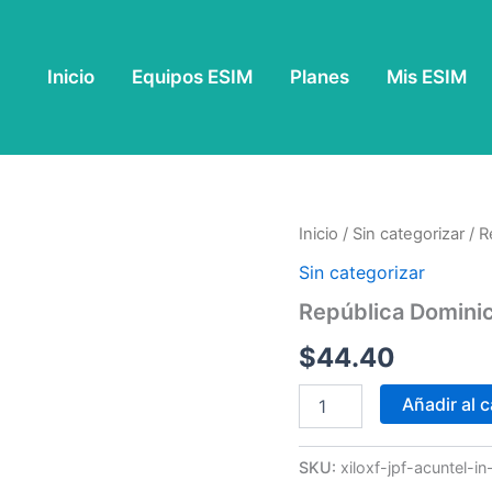
Inicio
Equipos ESIM
Planes
Mis ESIM
República
Inicio
/
Sin categorizar
/ R
Dominicana
Sin categorizar
Ilimitado
-
República Dominica
7
Días
$
44.40
cantidad
Añadir al c
SKU:
xiloxf-jpf-acuntel-i