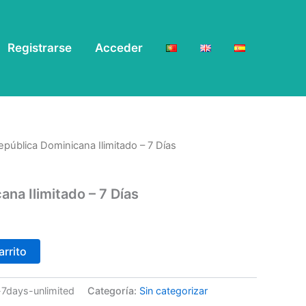
Registrarse
Acceder
epública Dominicana Ilimitado – 7 Días
na Ilimitado – 7 Días
arrito
n-7days-unlimited
Categoría:
Sin categorizar