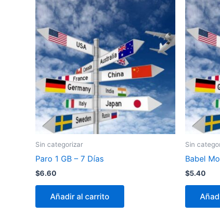
Sin categorizar
Sin catego
Paro 1 GB – 7 Días
Babel Mob
$
6.60
$
5.40
Añadir al carrito
Añadi