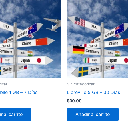
rizar
Sin categorizar
ile 1 GB – 7 Días
Libreville 5 GB – 30 Días
$
30.00
r al carrito
Añadir al carrito