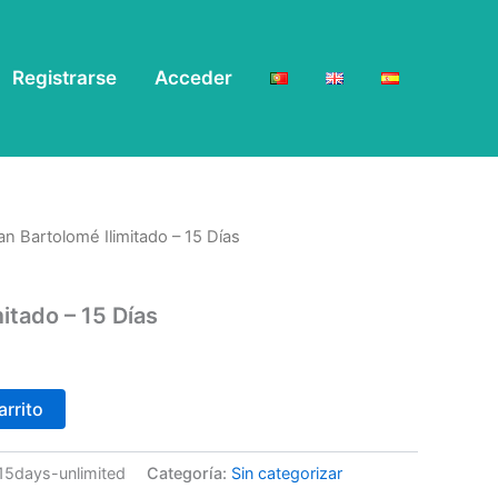
Registrarse
Acceder
an Bartolomé Ilimitado – 15 Días
itado – 15 Días
arrito
-15days-unlimited
Categoría:
Sin categorizar