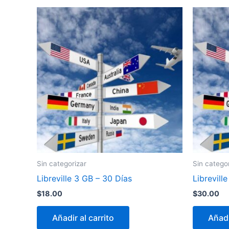
Sin categorizar
Sin catego
Libreville 3 GB – 30 Días
Librevill
$
18.00
$
30.00
Añadir al carrito
Añadi