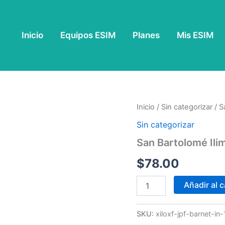
Inicio
Equipos ESIM
Planes
Mis ESIM
San
Inicio
/
Sin categorizar
/ S
Bartolomé
Sin categorizar
Ilimitado
-
San Bartolomé Ilim
15
Días
$
78.00
cantidad
Añadir al c
SKU:
xiloxf-jpf-barnet-in