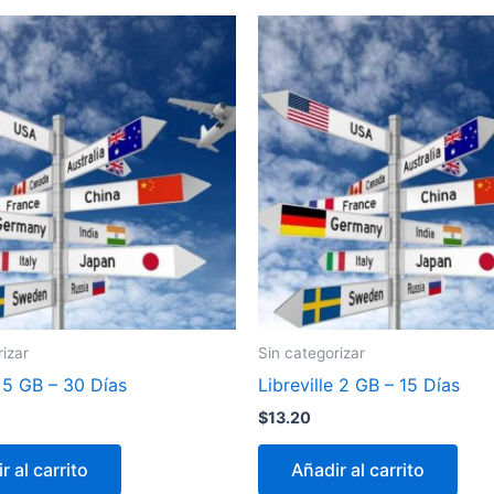
rizar
Sin categorizar
e 5 GB – 30 Días
Libreville 2 GB – 15 Días
$
13.20
r al carrito
Añadir al carrito